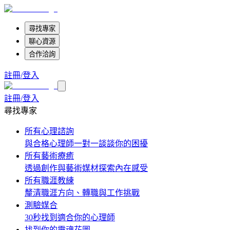
尋找專家
聊心資源
合作洽詢
註冊/登入
註冊/登入
尋找專家
所有心理諮詢
與合格心理師一對一談談你的困擾
所有藝術療癒
透過創作與藝術媒材探索內在感受
所有職涯教練
釐清職涯方向、轉職與工作挑戰
測驗媒合
30秒找到適合你的心理師
找到你的靈魂花圖