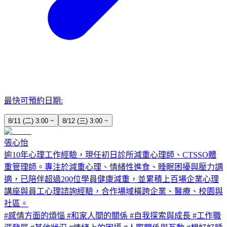
最快可預約日期:
8/11 (二) 3:00 ~
8/12 (三) 3:00 ~
張心怡
逾10年心理工作經驗，現任初日診所減重心理師、CTSSO體
重管理師。專注於減重心理、情緒性進食、睡眠困擾與壓力調
適，已陪伴超過200位學員健康減重，並累積上百場企業心理
講座與員工心理諮詢經驗，合作場域橫跨企業、醫療、校園與
社區。
#
感情方面的煩惱
#
和家人間的關係
#
自我探索與成長
#
工作職