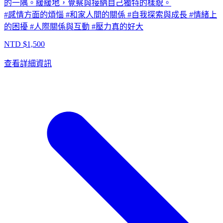
的一隅。緩緩地，覺察與接納自己獨特的樣貌。
#
感情方面的煩惱
#
和家人間的關係
#
自我探索與成長
#
情緒上
的困擾
#
人際關係與互動
#
壓力真的好大
NTD $
1,500
查看詳細資訊