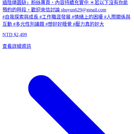
過陰晴圓缺」粉絲專頁，內容持續充實中 ＊若以下沒有你能
預約的時段，歡迎來信討論
shuyun629@gmail.com
#
自我探索與成長
#
工作職涯發展
#
情緒上的困擾
#
人際關係與
互動
#
多元性別議題
#
想好好睡覺
#
壓力真的好大
NTD $
2,499
查看詳細資訊