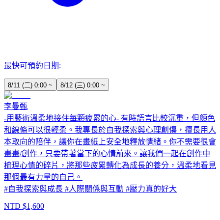
最快可預約日期:
8/11 (二) 0:00 ~
8/12 (三) 0:00 ~
李曼甄
-用藝術溫柔地接住每顆疲累的心- 有時語言比較沉重，但顏色
和線條可以很輕柔。我專長於自我探索與心理創傷，擅長用人
本取向的陪伴，讓你在畫紙上安全地釋放情緒。你不需要很會
畫畫/創作，只要帶著當下的心情前來。讓我們一起在創作中
梳理心情的碎片，將那些疲累轉化為成長的養分，溫柔地看見
那個最有力量的自己。
#
自我探索與成長
#
人際關係與互動
#
壓力真的好大
NTD $
1,600