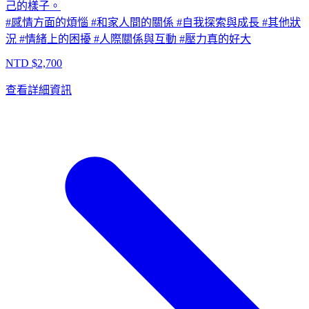
己的樣子。
#
感情方面的煩惱
#
和家人間的關係
#
自我探索與成長
#
其他狀
況
#
情緒上的困擾
#
人際關係與互動
#
壓力真的好大
NTD $
2,700
查看詳細資訊