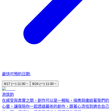
最快可預約日期:
8/17 (一) 11:00 ~
8/24 (一) 11:00 ~
游筑鈞
在感受與真實之間，創作可以是一艘船，接應與連結著我們的
心靈。讓我陪你一起透過藝術的創作，跟著心流找到適合自己