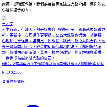
癒師、或職涯教練。我們為每位專家建立完整介紹，讓你能安
心選擇適合的人。
王孟文
人生有雨天有晴天，都是探索自己的好日子。諮商就像軟體更
新，更新後，心理運作更順暢；諮商就像健身鍛鍊，越練習，
心理韌性更強健。諮商是一段旅程，我們一起投入與合作，需
要一些時間和耐心，輕柔的梳理情緒和想法，了解困擾的源
頭，依循內心的渴望，覺察、接納與改變，經歷解構與重構，
一步步成為越來越完整的自己。
#
自我探索與成長
#
工作職涯發展
#
其他狀況
#
人際關係與互動
NTD $
2,300
查看詳細資訊