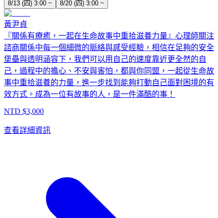
8/13 (四) 3:00 ~
8/20 (四) 3:00 ~
黃尹貞
『關係有療癒，一起在生命故事中重拾滋養力量』心理師關注
諮商關係中每一個細微的脈絡與感受經驗，相信在足夠的安全
堡壘與透明涵容下，我們可以用自己的速度靠近更全然的自
己，過程中的擔心、不安與害怕，都與你同盟，一起從生命故
事中重拾滋養的力量，進一步找到能夠打動自己面對困境的有
效方式。成為一位有故事的人，是一件滿酷的事！
NTD $
3,000
查看詳細資訊