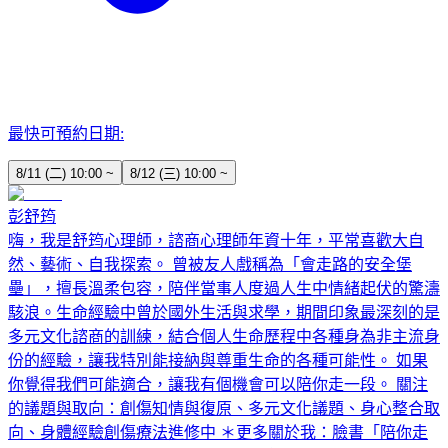
最快可預約日期:
8/11 (二) 10:00 ~
8/12 (三) 10:00 ~
彭舒筠
嗨，我是舒筠心理師，諮商心理師年資十年，平常喜歡大自
然、藝術、自我探索。 曾被友人戲稱為「會走路的安全堡
壘」，擅長溫柔包容，陪伴當事人度過人生中情緒起伏的驚濤
駭浪。生命經驗中曾於國外生活與求學，期間印象最深刻的是
多元文化諮商的訓練，結合個人生命歷程中各種身為非主流身
份的經驗，讓我特別能接納與尊重生命的各種可能性。 如果
你覺得我們可能適合，讓我有個機會可以陪你走一段。 關注
的議題與取向：創傷知情與復原、多元文化議題、身心整合取
向、身體經驗創傷療法進修中 ＊更多關於我：臉書「陪你走