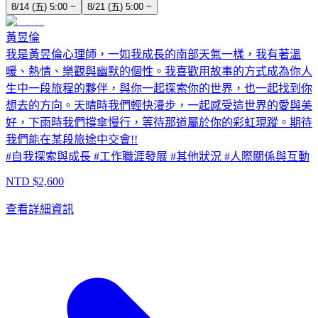
8/14 (五) 5:00 ~
8/21 (五) 5:00 ~
黃昱倫
我是黃昱倫心理師，一如我成長的南部天氣一樣，我有著溫
暖、熱情、樂觀與幽默的個性。我喜歡用故事的方式成為你人
生中一段旅程的夥伴，與你一起探索你的世界，也一起找到你
想去的方向。天晴時我們輕快漫步，一起感受這世界的愛與美
好，下雨時我們撐傘慢行，等待那道屬於你的彩虹現蹤。期待
我們能在某段旅途中交會!!
#
自我探索與成長
#
工作職涯發展
#
其他狀況
#
人際關係與互動
NTD $
2,600
查看詳細資訊