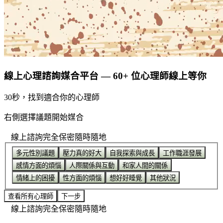
線上心理諮詢媒合平台 — 60+ 位心理師線上等你
30秒，找到適合你的心理師
右側選擇議題開始媒合
線上諮詢
完全保密
隨時隨地
多元性別議題
壓力真的好大
自我探索與成長
工作職涯發展
感情方面的煩惱
人際關係與互動
和家人間的關係
情緒上的困擾
性方面的煩惱
想好好睡覺
其他狀況
查看所有心理師
下一步
線上諮詢
完全保密
隨時隨地