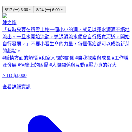
8/17 (一) 6:00 ~
8/24 (一) 6:00 ~
陳之懷
「有時只要在積雪上挖一個小小的洞，就足以讓水源源不絕地
流出。一旦水開始流動，這涓涓流水便會自行拓寛河道，開始
自行發展。」不要小看生命的力量，每個傷疤都可以成為新芽
的起點。
#
感情方面的煩惱
#
和家人間的關係
#
自我探索與成長
#
工作職
涯發展
#
情緒上的困擾
#
人際關係與互動
#
壓力真的好大
NTD $
3,000
查看詳細資訊