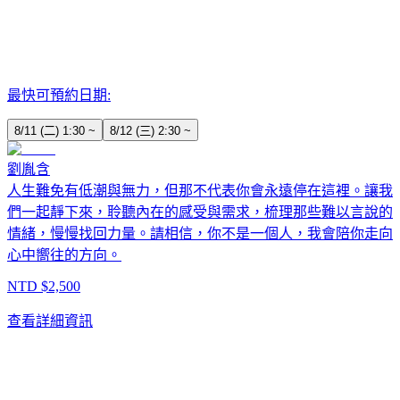
最快可預約日期:
8/11 (二) 1:30 ~
8/12 (三) 2:30 ~
劉胤含
人生難免有低潮與無力，但那不代表你會永遠停在這裡。讓我
們一起靜下來，聆聽內在的感受與需求，梳理那些難以言說的
情緒，慢慢找回力量。請相信，你不是一個人，我會陪你走向
心中嚮往的方向。
NTD $
2,500
查看詳細資訊