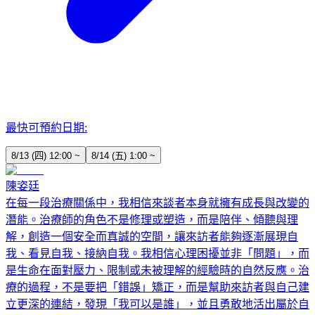
最快可預約日期:
8/13 (四) 12:00 ~
8/14 (五) 1:00 ~
陳姿廷
在每一段治療關係中，我相信來談者本身就擁有成長與改變的
潛能。治療師的角色不是修理或塑造，而是陪伴、傾聽與理
解，創造一個安全而真誠的空間，讓來訪者能夠逐漸展現自
我、看見自我、接納自我。我相信心理困擾並非「問題」，而
是生命在面對壓力、限制或未被理解的經驗時的自然反應。治
療的過程，不是要把「錯誤」矯正，而是幫助來訪者與自己建
立更深的連結，發現「我可以是誰」，並且勇敢地活出屬於自