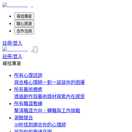
尋找專家
聊心資源
合作洽詢
註冊/登入
註冊/登入
尋找專家
所有心理諮詢
與合格心理師一對一談談你的困擾
所有藝術療癒
透過創作與藝術媒材探索內在感受
所有職涯教練
釐清職涯方向、轉職與工作挑戰
測驗媒合
30秒找到適合你的心理師
找到你的靈魂花圖