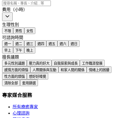
費用（小時）
生理性別
不限
男性
女性
可諮詢時間
週一
週二
週三
週四
週五
週六
週日
早上
下午
晚上
擅長議題
多元性別議題
壓力真的好大
自我探索與成長
工作職涯發展
感情方面的煩惱
人際關係與互動
和家人間的關係
情緒上的困擾
性方面的煩惱
想好好睡覺
清除全部
套用篩選
專家媒合服務
所有療癒專家
心理諮詢