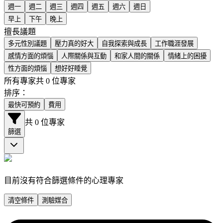
週一
週二
週三
週四
週五
週六
週日
早上
下午
晚上
擅長議題
多元性別議題
壓力真的好大
自我探索與成長
工作職涯發展
感情方面的煩惱
人際關係與互動
和家人間的關係
情緒上的困擾
性方面的煩惱
想好好睡覺
所有專家
共 0 位專家
排序：
最快可預約
費用
共 0 位專家
篩選
目前沒有符合篩選條件的心理專家
清空條件
測驗媒合