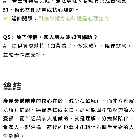
A：若出現持續失眠、無法專注、食慾異常或自傷念
頭，務必立即就醫或找心理師。
延伸閱讀：
到底該選身心科還是心理諮商
Q5：除了伴侶，家人朋友能如何協助？
A：提供實際幫忙（如帶孩子、做家務），陪伴就醫，
並給予情感支持。
總結
產後憂鬱陪伴
的核心在於「減少孤單感」，而非立刻解
決所有問題。無論男性或女性，都可能因產後壓力陷入
憂鬱，而伴侶與家人能做的，就是理解、分擔與陪伴。
當家人一起承擔，產後的挑戰才能轉化為攜手面對的人
生經驗。