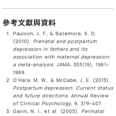
參考文獻與資料
Paulson, J. F., & Bazemore, S. D.
(2010).
Prenatal and postpartum
depression in fathers and its
association with maternal depression:
a meta-analysis.
JAMA, 303(19), 1961–
1969.
O’Hara, M. W., & McCabe, J. E. (2013).
Postpartum depression: Current status
and future directions.
Annual Review
of Clinical Psychology, 9, 379–407.
Gavin, N. I., et al. (2005).
Perinatal