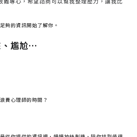
很難專心，希望諮商可以幫我整理壓力，讓我比
足夠的資訊開始了解你。
來、尷尬…
浪費心理師的時間？
是從你提供的資訊裡，慢慢抽絲剝繭，陪你找到值得