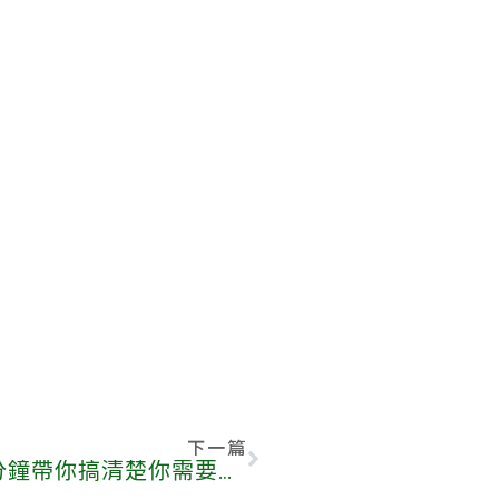
下一篇
到底該找心理醫生還是心理師？3 分鐘帶你搞清楚你需要心理諮商還是治療