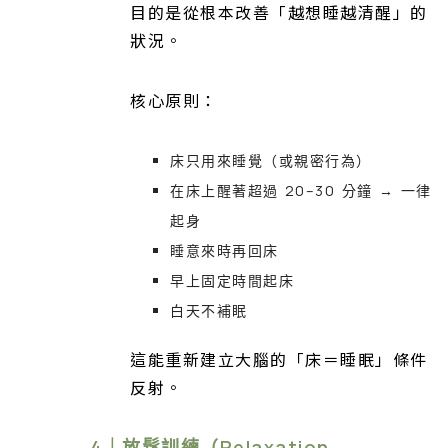
目的是從根本改善「越想睡越清醒」的
狀況。
核心原則：
床只用來睡覺（或親密行為）
在床上醒著超過 20–30 分鐘 → 一律
起身
睡意來時再回床
早上固定時間起床
白天不補眠
這能重新建立大腦的「床＝睡眠」條件
反射。
4｜放鬆訓練（Relaxation