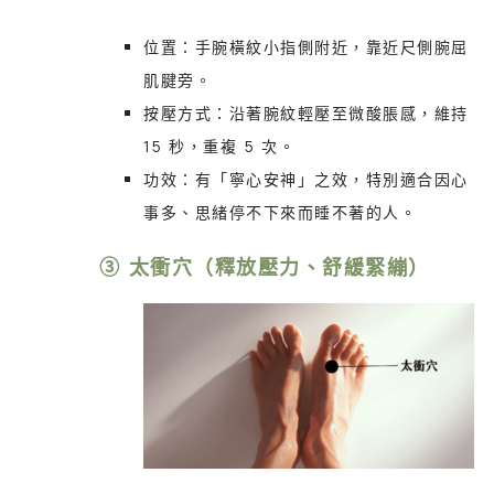
位置：手腕橫紋小指側附近，靠近尺側腕屈
肌腱旁。
按壓方式：沿著腕紋輕壓至微酸脹感，維持
15 秒，重複 5 次。
功效：有「寧心安神」之效，特別適合因心
事多、思緒停不下來而睡不著的人。
③ 太衝穴（釋放壓力、舒緩緊繃）