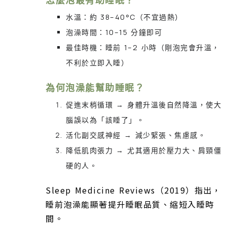
水溫：約 38–40°C（不宜過熱）
泡澡時間：10–15 分鐘即可
最佳時機：睡前 1–2 小時（剛泡完會升溫，
不利於立即入睡）
為何泡澡能幫助睡眠？
促進末梢循環 → 身體升溫後自然降溫，使大
腦誤以為「該睡了」。
活化副交感神經 → 減少緊張、焦慮感。
降低肌肉張力 → 尤其適用於壓力大、肩頸僵
硬的人。
Sleep Medicine Reviews（2019）指出，
睡前泡澡能顯著提升睡眠品質、縮短入睡時
間。